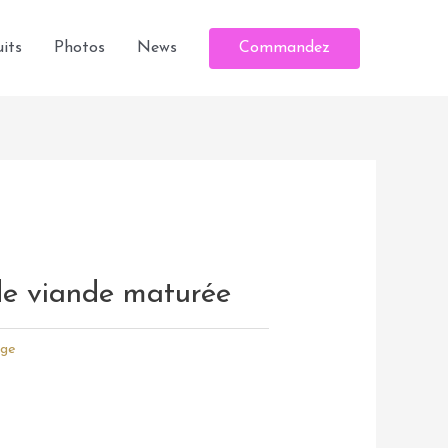
Commandez
its
Photos
News
de viande maturée
age