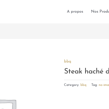
A propos
Nos Produ
bbq
Steak haché 
Category:
bbq
Tag:
no-im