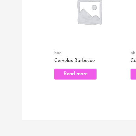
bbq
bb
Cervelas Barbecue
Cô
Read more