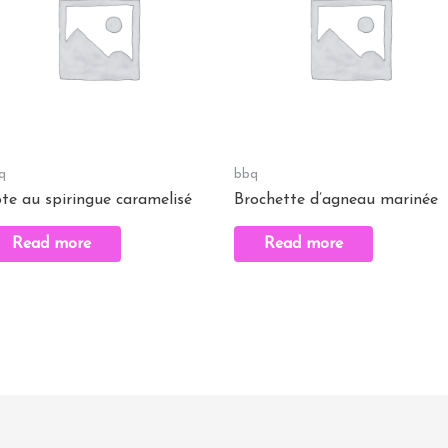
q
bbq
te au spiringue caramelisé
Brochette d’agneau marinée
Read more
Read more