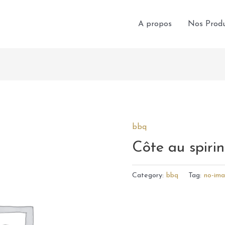
A propos
Nos Produ
bbq
Côte au spiri
Category:
bbq
Tag:
no-im