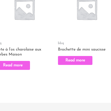
q
bbq
te à l’os charolaise aux
Brochette de mini saucisse
rbes Maison
Read more
Read more