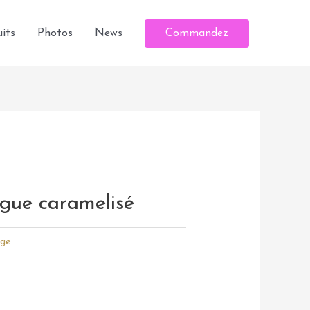
Commandez
its
Photos
News
ngue caramelisé
age