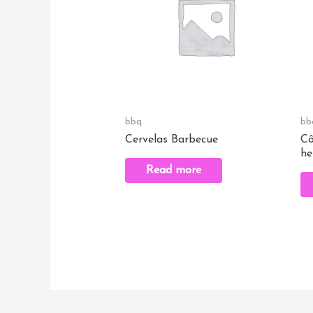
bbq
bb
Cervelas Barbecue
Cô
he
Read more