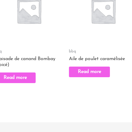
q
bbq
aisade de canand Bombay
Aile de poulet caramélisée
picé)
Read more
Read more