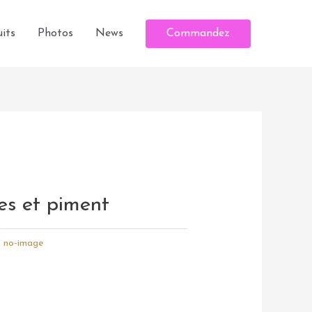
Commandez
its
Photos
News
es et piment
:
no-image