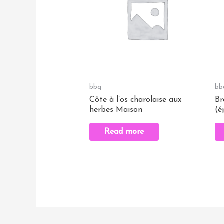
bbq
bb
Côte à l’os charolaise aux
Br
herbes Maison
(é
Read more