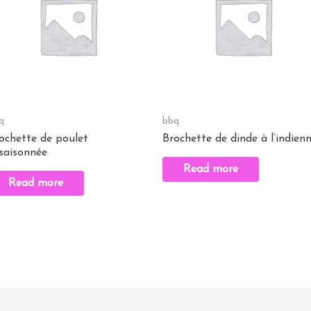
q
bbq
ochette de poulet
Brochette de dinde à l’indien
saisonnée
Read more
Read more