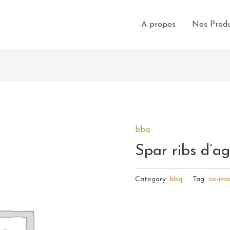
A propos
Nos Produ
bbq
Spar ribs d’a
Category:
bbq
Tag:
no-im