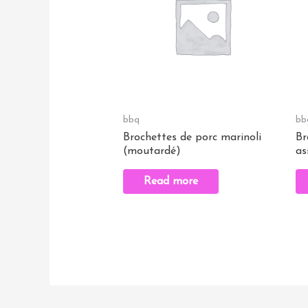
bbq
bb
Brochettes de porc marinoli
Br
(moutardé)
as
Read more