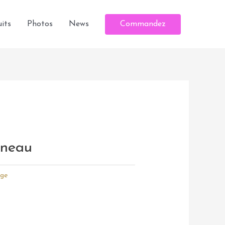
Commandez
its
Photos
News
gneau
age