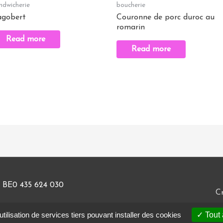
ndwicherie
boucherie
gobert
Couronne de porc duroc au
romarin
Read more
Read more
 BE0 435 624 030
Cr
tilisation de services tiers pouvant installer des cookies
Tout 