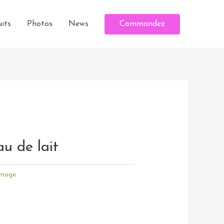
Commandez
its
Photos
News
u de lait
image