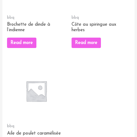
bbq
bbq
Brochette de dinde à
Côte au spiringue aux
l’indienne
herbes
Read more
Read more
bbq
Aile de poulet caramélisée