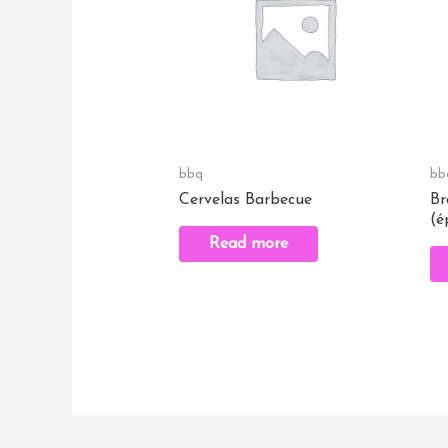
bbq
bb
Cervelas Barbecue
Br
(é
Read more