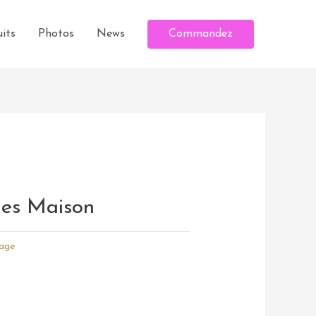
Commandez
its
Photos
News
nes Maison
mage