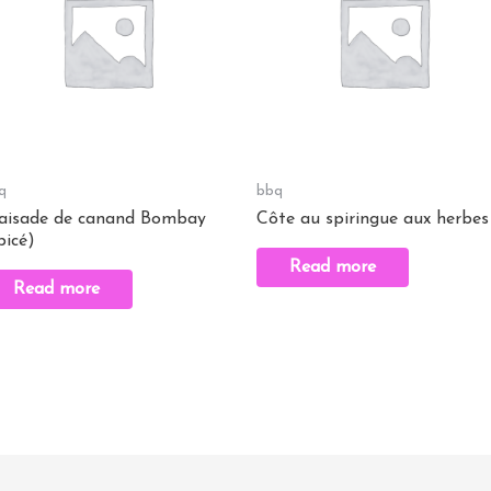
q
bbq
aisade de canand Bombay
Côte au spiringue aux herbes
picé)
Read more
Read more