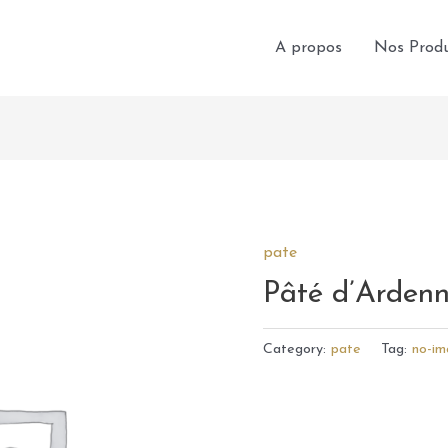
A propos
Nos Produ
pate
Pâté d’Arden
Category:
pate
Tag:
no-i