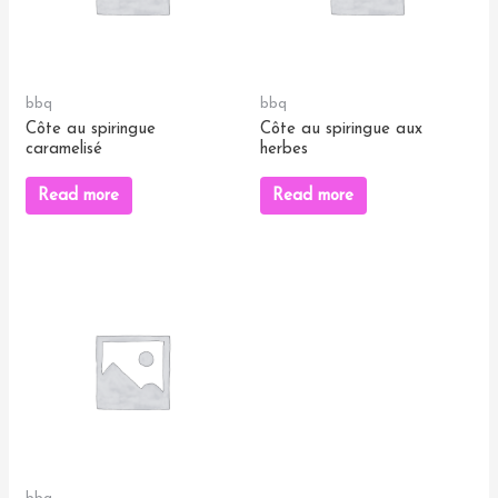
bbq
bbq
Côte au spiringue
Côte au spiringue aux
caramelisé
herbes
Read more
Read more